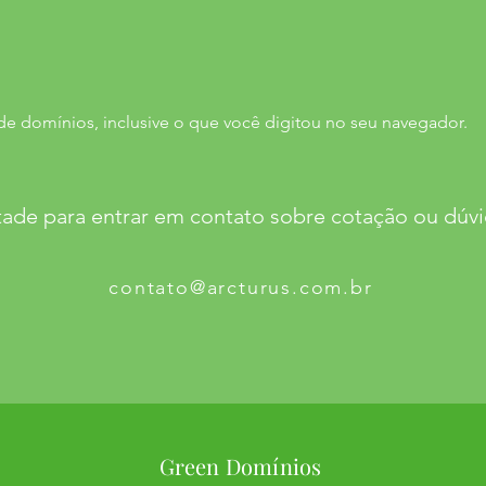
de domínios, inclusive o que você digitou no seu navegador.
tade para entrar em contato sobre cotação ou dúvi
contato@arcturus.com.br
Green Domínios