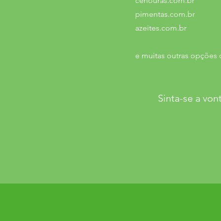
cenouras.com.br
​pimentas.com.br
azeites.com.br
e muitas outras opções 
Sinta-se a von