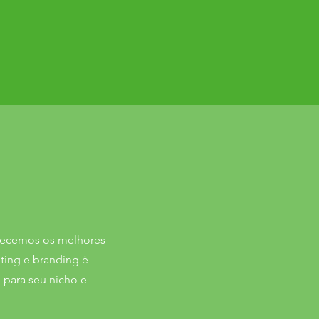
erecemos os melhores
ting e branding é
e para seu nicho e