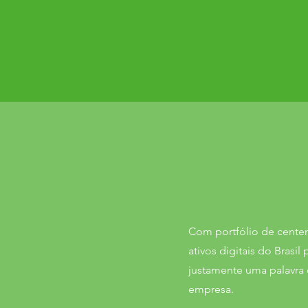
Com portfólio de centen
ativos digitais do Bras
justamente uma palavra c
empresa.